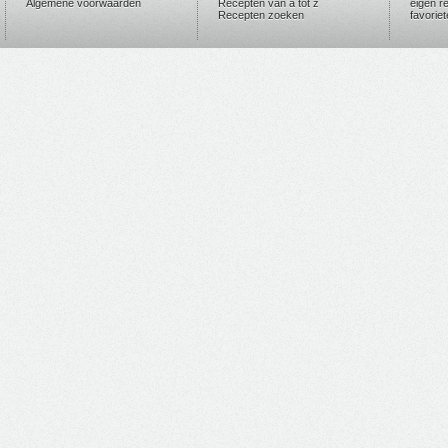
Algemene voorwaarden
Recepten van a tot z
eigen r
Recepten zoeken
favorie