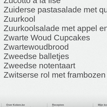
Zucotto à la Ilse
Zuiderse pastasalade met q
Zuurkool
Zuurkoolsalade met appel en
Zwarte Woud Cupcakes
Zwartewoudbrood
Zweedse balletjes
Zweedse notentaart
Zwitserse rol met frambozen
Over Koken.be
Recepten
Mijn k