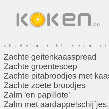
a
b
c
d
e
f
g
h
i
j
k
l
m
n
o
p
q
r
s
t
Zachte geitenkaasspread
Zachte groentesoep
Zachte pitabroodjes met kaa
Zachte zoete broodjes
Zalm 'en papillote'
Zalm met aardappelschijfjes