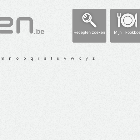
Recepten zoeken
Mijn kookbo
m
n
o
p
q
r
s
t
u
v
w
x
y
z