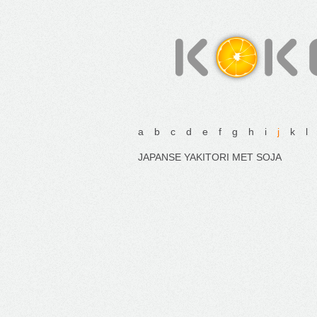
a
b
c
d
e
f
g
h
i
j
k
l
JAPANSE YAKITORI MET SOJA