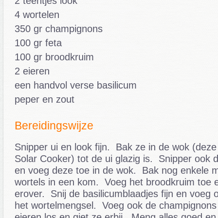
2 teentjes look
4 wortelen
350 gr champignons
100 gr feta
100 gr broodkruim
2 eieren
een handvol verse basilicum
peper en zout
Bereidingswijze
Snipper ui en look fijn. Bak ze in de wok (deze
Solar Cooker) tot de ui glazig is. Snipper ook 
en voeg deze toe in de wok. Bak nog enkele m
wortels in een kom. Voeg het broodkruim toe e
erover. Snij de basilicumblaadjes fijn en voeg
het wortelmengsel. Voeg ook de champignons 
eieren los en giet ze erbij. Meng alles goed en