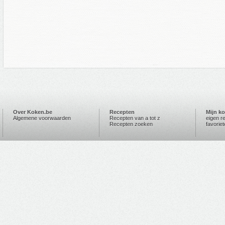
Over Koken.be
Recepten
Mijn k
Algemene voorwaarden
Recepten van a tot z
eigen r
Recepten zoeken
favorie