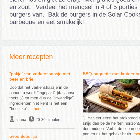
en zout. Verdeel het mengsel in 4 of 5 porties
burgers van. Bak de burgers in de Solar Cooke
barbeque en eet smakelijk!
Meer recepten
"pakje" van varkenshaasje met
BBQ-baguette met kruidenbo
peer en brie
Doordat het varkenshaasje in de
pancetta wordt "ingepakt" (italiaanse
toets ;-) en men dus de "inwendige"
ingrediënten niet kent is het een
"heerlijke"...
meer...
1. Halveer eerst het stokbrood 
shana
20-30 minuten
snijd dan beide helften horizont
doormidden. Verhit de olie in e
pan en rul het gehakt bruin.
mee
Groentebuiltje