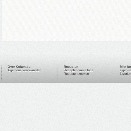
Over Koken.be
Recepten
Mijn k
Algemene voorwaarden
Recepten van a tot z
eigen r
Recepten zoeken
favorie