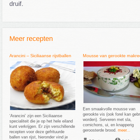
druif.
Meer recepten
Arancini – Siciliaanse rijstballen
Mousse van gerookte makre
Een smaakvolle mousse van
gerookte vis (ook forel kan gebr
‘Arancini’ zijn een Siciliaanse
worden). Serveren met sla,
specialiteit die je op het hele eiland
cornichons, ui, en knapperig
kunt verkrijgen. Er zijn verschillende
geroosterde brood.
meer...
recepten voor deze gefrituurde
ballen van rijst, hieronder vind je