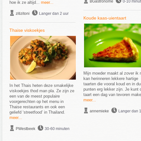
BGastronome
0-10 minu
hoe ik ze altijd...
meer...
zitizitoni
Langer dan 2 uur
Koude kaas-uientaart
Thaise viskoekjes
Mijn moeder maakt al zover ik 
kan herinneren lekkere hartige
taarten die vooral koud en in d
In het Thais heten deze smakelijke
punten erg lekker zijn. Je kunt 
viskoekjes thod man pla. Ze zijn ze
taart een dag van tevoren make
een van de meest populaire
meer...
voorgerechten op het menu in
Thaise restaurants en ook een
annemieke
Langer dan 1
geliefd ‘streetfood’ in Thailand.
meer...
PWestbeek
30-60 minuten