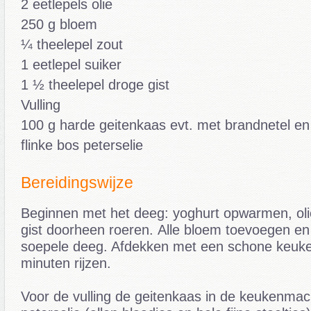
2 eetlepels olie
250 g bloem
¼ theelepel zout
1 eetlepel suiker
1 ½ theelepel droge gist
Vulling
100 g harde geitenkaas evt. met brandnetel en
flinke bos peterselie
Bereidingswijze
Beginnen met het deeg: yoghurt opwarmen, olie
gist doorheen roeren. Alle bloem toevoegen en
soepele deeg. Afdekken met een schone keuke
minuten rijzen.
Voor de vulling de geitenkaas in de keukenma