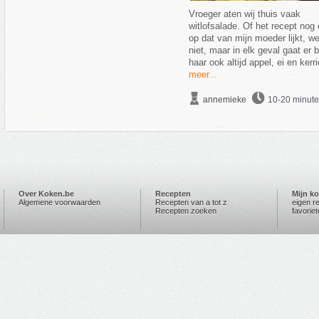
Vroeger aten wij thuis vaak
witlofsalade. Of het recept nog 
op dat van mijn moeder lijkt, we
niet, maar in elk geval gaat er b
haar ook altijd appel, ei en kerri
meer...
annemieke
10-20 minut
Over Koken.be
Recepten
Mijn k
Algemene voorwaarden
Recepten van a tot z
eigen r
Recepten zoeken
favorie