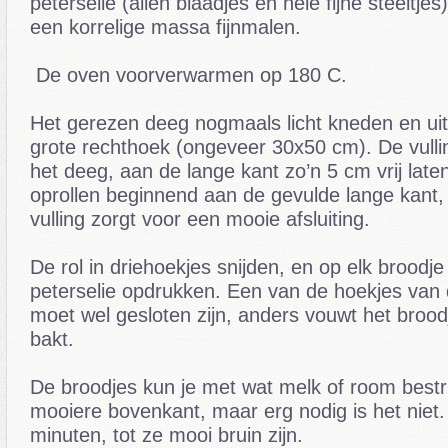
peterselie (allen blaadjes en hele fijne steeltje
een korrelige massa fijnmalen.
De oven voorverwarmen op 180 C.
Het gerezen deeg nogmaals licht kneden en uitr
grote rechthoek (ongeveer 30x50 cm). De vulli
het deeg, aan de lange kant zo’n 5 cm vrij late
oprollen beginnend aan de gevulde lange kant,
vulling zorgt voor een mooie afsluiting.
De rol in driehoekjes snijden, en op elk broodje
peterselie opdrukken. Een van de hoekjes van 
moet wel gesloten zijn, anders vouwt het brood
bakt.
De broodjes kun je met wat melk of room bestr
mooiere bovenkant, maar erg nodig is het niet
minuten, tot ze mooi bruin zijn.