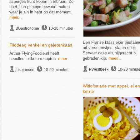
asperges kunt kopen in februari. Zo
hoef je in principe gewoon maken
waar je zin in hebt op dat moment.
meer...
BGastronome
10-20 minuten
Een Franse klassieker bestaan
Filodeeg venkel en geietenkaas
uit verse erwtjes, sla en spek.
Serveer deze als bijgerecht bij
Arthur FlyingFoodie.nl heeft
gebraden kip.
meer...
heeellee lekkere recepten.
meer...
PWestbeek
10-20 minut
josejansen
10-20 minuten
Witlofsalade met appel, ei en
kerrie