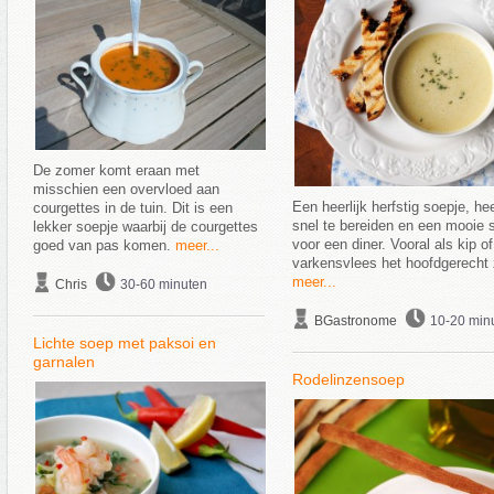
De zomer komt eraan met
misschien een overvloed aan
Een heerlijk herfstig soepje, he
courgettes in de tuin. Dit is een
snel te bereiden en een mooie s
lekker soepje waarbij de courgettes
voor een diner. Vooral als kip of
goed van pas komen.
meer...
varkensvlees het hoofdgerecht z
meer...
Chris
30-60 minuten
BGastronome
10-20 min
Lichte soep met paksoi en
garnalen
Rodelinzensoep