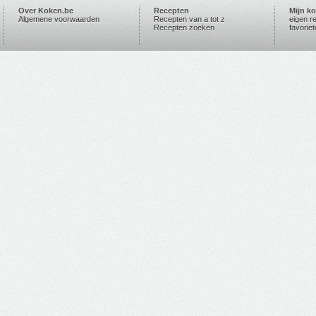
Over Koken.be
Recepten
Mijn k
Algemene voorwaarden
Recepten van a tot z
eigen r
Recepten zoeken
favorie