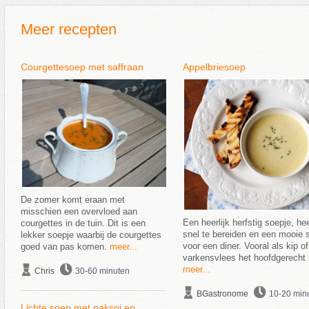
Meer recepten
Courgettesoep met saffraan
Appelbriesoep
De zomer komt eraan met
misschien een overvloed aan
Een heerlijk herfstig soepje, he
courgettes in de tuin. Dit is een
snel te bereiden en een mooie s
lekker soepje waarbij de courgettes
voor een diner. Vooral als kip of
goed van pas komen.
meer...
varkensvlees het hoofdgerecht z
meer...
Chris
30-60 minuten
BGastronome
10-20 min
Lichte soep met paksoi en