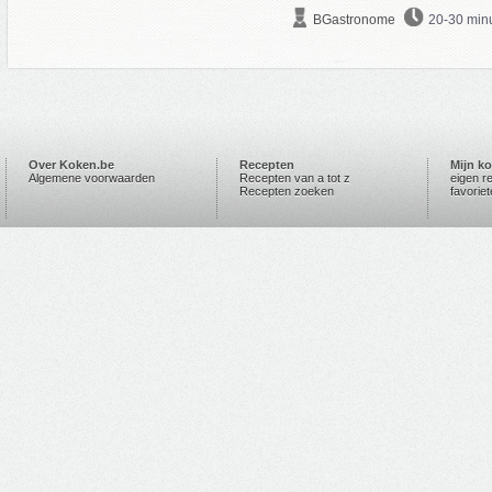
BGastronome
20-30 min
Over Koken.be
Recepten
Mijn k
Algemene voorwaarden
Recepten van a tot z
eigen r
Recepten zoeken
favorie