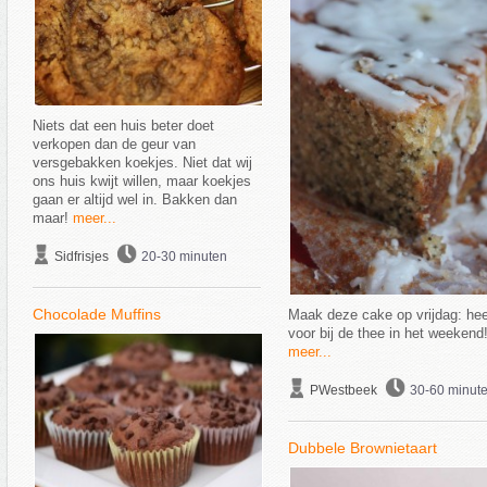
Niets dat een huis beter doet
verkopen dan de geur van
versgebakken koekjes. Niet dat wij
ons huis kwijt willen, maar koekjes
gaan er altijd wel in. Bakken dan
maar!
meer...
Sidfrisjes
20-30 minuten
Chocolade Muffins
Maak deze cake op vrijdag: heer
voor bij de thee in het weekend
meer...
PWestbeek
30-60 minut
Dubbele Brownietaart