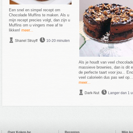
Een snel en simpel recept om
Chocolade Muffins te maken. Als u
mijn recept precies volgt, dan zijn u
Muffins om u vingers mee af te
likken!
meer...
Shanel Struyff
10-20 minuten
Als je houdt van veel chocolad
massieve brownies, dan is dit 
de perfecte taart voor jou... En
veel calorieën dus pas wel op...
meer...
Dark-Nut
Langer dan 1 u
Over Koken.be
Recepten
Mijn k