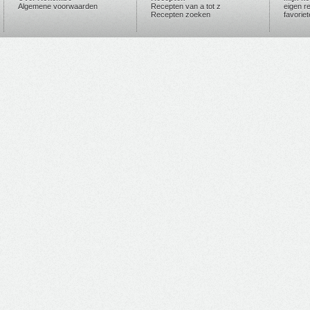
Algemene voorwaarden
Recepten van a tot z
eigen r
Recepten zoeken
favorie