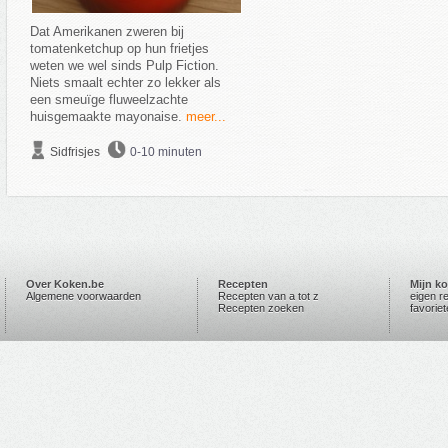
Dat Amerikanen zweren bij
tomatenketchup op hun frietjes
weten we wel sinds Pulp Fiction.
Niets smaalt echter zo lekker als
een smeuïge fluweelzachte
huisgemaakte mayonaise.
meer...
Sidfrisjes
0-10 minuten
Over Koken.be
Recepten
Mijn k
Algemene voorwaarden
Recepten van a tot z
eigen r
Recepten zoeken
favorie