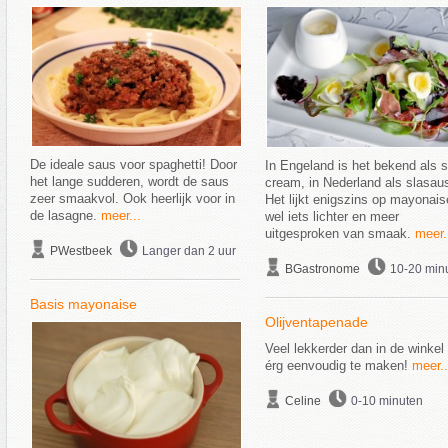
De ideale saus voor spaghetti! Door
In Engeland is het bekend als 
het lange sudderen, wordt de saus
cream, in Nederland als slasau
zeer smaakvol. Ook heerlijk voor in
Het lijkt enigszins op mayonais
de lasagne.
meer...
wel iets lichter en meer
uitgesproken van smaak.
meer.
PWestbeek
Langer dan 2 uur
BGastronome
10-20 min
Basis mayonaise
Olijventapenade
Veel lekkerder dan in de winkel
érg eenvoudig te maken!
meer..
Celine
0-10 minuten