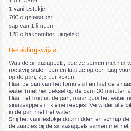
1,5 L water
1 vanillestokje
700 g geleisuiker
sap van 1 limoen
125 g bakgember, uitgelekt
Bereidingswijze
Was de sinaasappels, doe ze samen met het w
roestvrij stalen pan en laat ze op een laag vuu
op de pan, 2,5 uur koken.
Haal de pan van het fornuis af en laat de sina
water (met het deksel op de pan) 30 minuten a
Haal het fruit uit de pan, maar gooi het water n
sinaasappels in kleine reepjes. Verwijder alle p
in de pan met het water.
Snij het vanillestokje doormidden en schrap de
de zaadjes bij de sinaasappels samen met het v